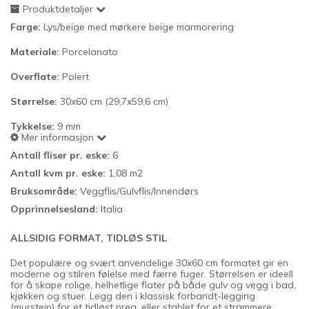
Produktdetaljer
Farge:
Lys/beige med mørkere beige marmorering
Materiale:
Porcelanato
Overflate:
Polert
Størrelse:
30x60 cm (29,7x59,6 cm)
Tykkelse:
9
mm
Mer informasjon
Antall fliser pr. eske:
6
Antall kvm pr. eske:
1,08 m2
Bruksområde:
Veggflis/Gulvflis/Innendørs
Opprinnelsesland:
Italia
ALLSIDIG FORMAT, TIDLØS STIL
Det populære og svært anvendelige 30x60 cm formatet gir en
moderne og stilren følelse med færre fuger. Størrelsen er ideell
for å skape rolige, helhetlige flater på både gulv og vegg i bad,
kjøkken og stuer. Legg den i klassisk forbandt-legging
(murstein) for et tidløst preg, eller stablet for et strammere,