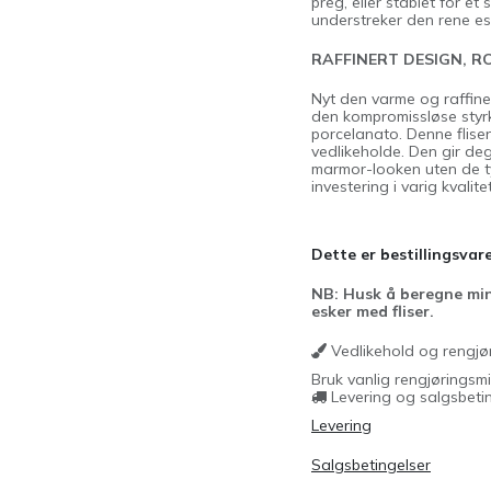
preg, eller stablet for e
understreker den rene es
RAFFINERT DESIGN, R
Nyt den varme og raffine
den kompromissløse styrke
porcelanato. Denne flisen 
vedlikeholde. Den gir deg
marmor-looken uten de ty
investering i varig kvalite
Dette er bestillingsvare
NB: Husk å beregne min
esker med fliser.
Vedlikehold og rengjø
Bruk vanlig rengjøringsmi
Levering og salgsbeti
Levering
Salgsbetingelser