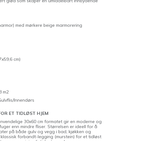
kert glød som skaper en umiddelbart innbydende
 marmor) med mørkere beige marmorering
7x59,6 cm)
8 m2
Gulvflis/Innendørs
FOR ET TIDLØST HJEM
nvendelige 30x60 cm formatet gir en moderne og
fuger enn mindre fliser. Størrelsen er ideell for å
flater på både gulv og vegg i bad, kjøkken og
lassisk forbandt-legging (murstein) for et tidløst