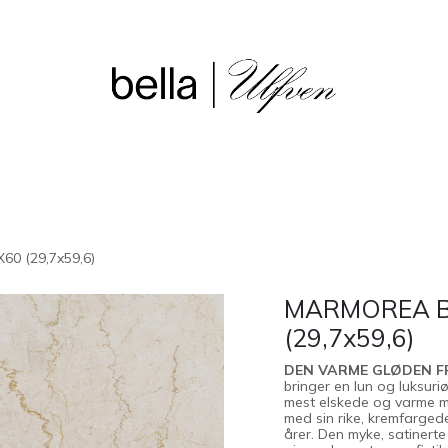
sjon
Våre butikker
Outlet
0 (29,7x59,6)
MARMOREA B
(29,7x59,6)
DEN VARME GLØDEN F
bringer en lun og luksuriø
mest elskede og varme m
med sin rike, kremfargede
årer. Den myke, satinerte