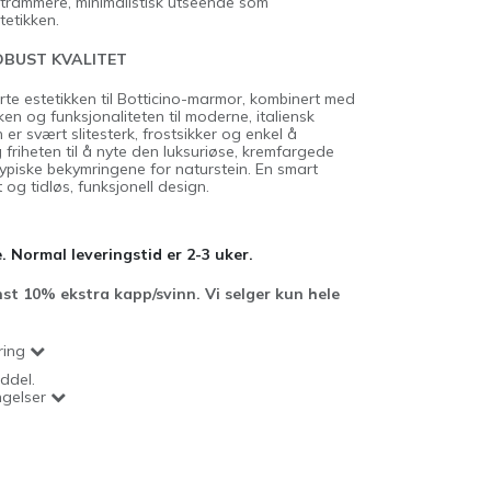
t strammere, minimalistisk utseende som
tetikken.
OBUST KVALITET
rte estetikken til Botticino-marmor, kombinert med
n og funksjonaliteten til moderne, italiensk
er svært slitesterk, frostsikker og enkel å
 friheten til å nyte den luksuriøse, kremfargede
piske bekymringene for naturstein. En smart
t og tidløs, funksjonell design.
. Normal leveringstid er 2-3 uker.
st 10% ekstra kapp/svinn. Vi selger kun hele
ring
ddel.
ngelser