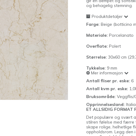
gir en dempet og sofisti
og behagelig stemning.
Produktdetaljer
Farge:
Beige (botticino
Materiale:
Porcelanato
Overflate:
Polert
Størrelse:
30x60 cm (29,
Tykkelse:
9
mm
Mer informasjon
Antall fliser pr. eske:
6
Antall kvm pr. eske:
1,0
Bruksområde:
Veggflis/
Opprinnelsesland:
Italia
ET ALLSIDIG FORMAT 
Det populære og svært a
stilren følelse med færre 
skape rolige, helhetlige 
oppholdsrom. Legg den i k