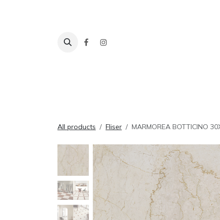
Skip to Content
Fliser
Baderom
Tilbehør
Inspira
All products
Fliser
MARMOREA BOTTICINO 30X6