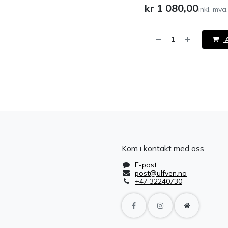
kr
1 080,00
inkl. mva.
A
​
Kom i kontakt med oss
E-post
post@ulfven.no
+47 32240730