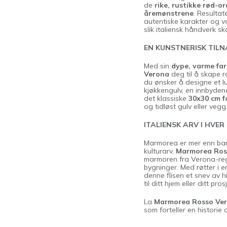
de
rike, rustikke rød-o
åremønstrene
. Resultat
autentiske karakter og var
slik italiensk håndverk sk
EN KUNSTNERISK TIL
Med sin
dype, varme far
Verona
deg til å skape 
du ønsker å designe et l
kjøkkengulv, en innbydend
det klassiske
30x30 cm 
og tidløst gulv eller vegg
ITALIENSK ARV I HVER 
Marmorea er mer enn bare 
kulturarv.
Marmorea Ros
marmoren fra Verona-regi
bygninger. Med røtter i en
denne flisen et snev av 
til ditt hjem eller ditt pros
La
Marmorea Rosso Ve
som forteller en historie