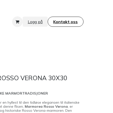
Logg på
Kontakt oss​​​​​​​
OSSO VERONA 30X30
SKE MARMORTRADISJONER
n hyllest til den tidløse elegansen til italienske
t denne flisen,
Marmorea Rosso Verona
, er
e og historiske Rosso Verona-marmoren. Den