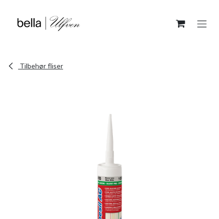
Skip to Content
Tilbehør fliser