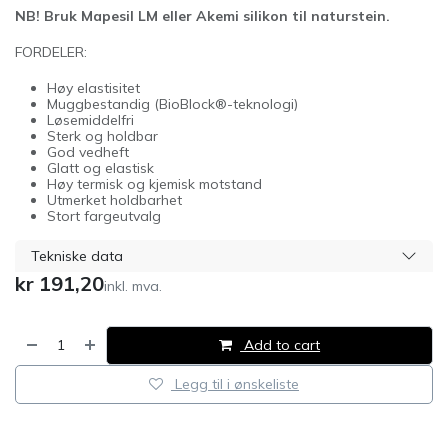
NB! Bruk Mapesil LM eller Akemi silikon til naturstein.
FORDELER:
Høy elastisitet
Muggbestandig (BioBlock®-teknologi)
Løsemiddelfri
Sterk og holdbar
God vedheft
Glatt og elastisk
Høy termisk og kjemisk motstand
Utmerket holdbarhet
Stort fargeutvalg
Tekniske data
kr
191,20
inkl. mva.
Add to cart
Legg til i ønskeliste
​