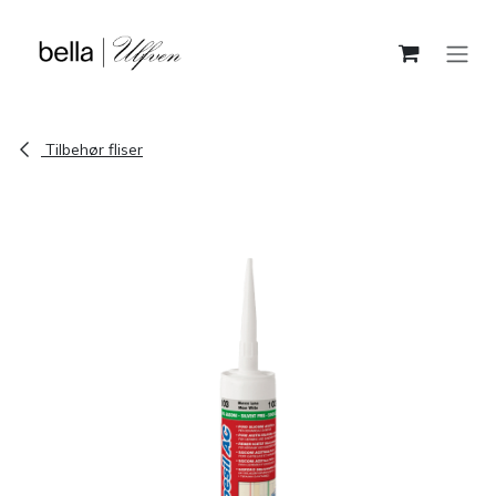
Skip to Content
Tilbehør fliser