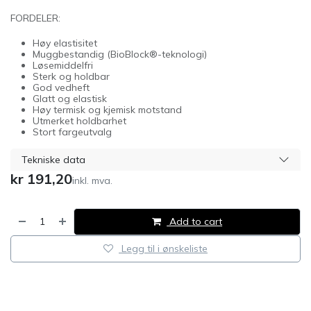
FORDELER:
Høy elastisitet
Muggbestandig (BioBlock®-teknologi)
Løsemiddelfri
Sterk og holdbar
God vedheft
Glatt og elastisk
Høy termisk og kjemisk motstand
Utmerket holdbarhet
Stort fargeutvalg
Tekniske data
kr
191,20
inkl. mva.
Add to cart
Legg til i ønskeliste
​