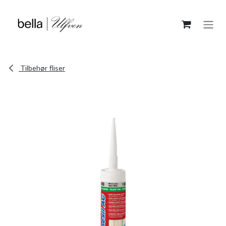
Skip to Content
Tilbehør fliser