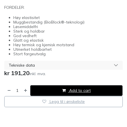
FORDELER:
Høy elastisitet
Muggbestandig (BioBlock®-teknologi)
Løsemiddelfri
Sterk og holdbar
God vedheft
Glatt og elastisk
Høy termisk og kjemisk motstand
Utmerket holdbarhet
Stort fargeutvalg
Tekniske data
kr
191,20
inkl. mva.
Add to cart
Legg til i ønskeliste
​