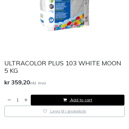
ULTRACOLOR PLUS 103 WHITE MOON
5 KG
kr
359,20
inkl. mva.
Add to cart
Legg til i ønskeliste
​