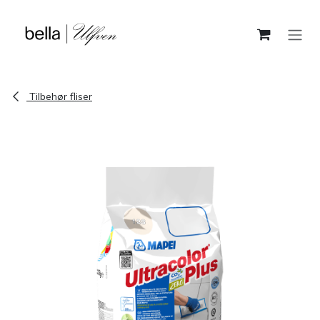
Skip to Content
Tilbehør fliser