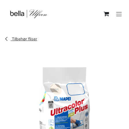
Skip to Content
Tilbehør fliser