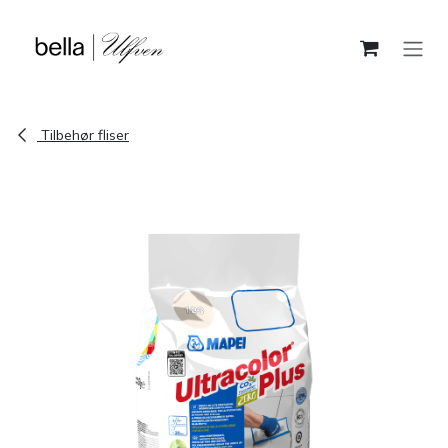
Skip to Content
Tilbehør fliser