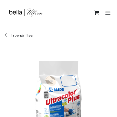
Skip to Content
Tilbehør fliser