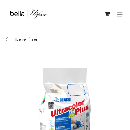
Skip to Content
Tilbehør fliser