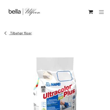
Skip to Content
Tilbehør fliser