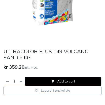
ULTRACOLOR PLUS 149 VOLCANO
SAND 5 KG
kr
359,20
inkl. mva.
Add to cart
Legg til i ønskeliste
​