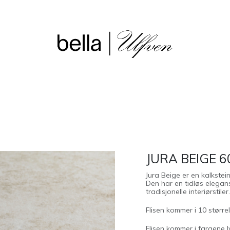
sjon
Våre butikker
Outlet
JURA BEIGE 
Jura Beige er en kalkstei
Den har en tidløs elega
tradisjonelle interiørstiler.
Flisen kommer i 10 større
Flisen kommer i fargene 