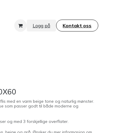
Logg på
Kontakt oss​​​​​​​
60X60
nflis med en varm beige tone og naturlig mønster.
nse som passer godt til både moderne og
lser og med 3 forskjellige overflater.
lys, beige og grå. Ønsker du mer informasjon om