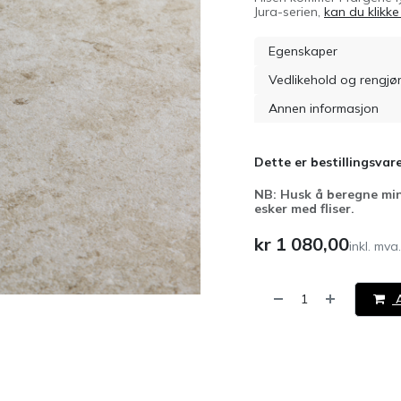
Jura-serien,
kan du klikke
Egenskaper
Vedlikehold og rengjø
Annen informasjon
Dette er bestillingsvare
NB: Husk å beregne min
esker med fliser.
kr
1 080,00
inkl. mva.
A
​