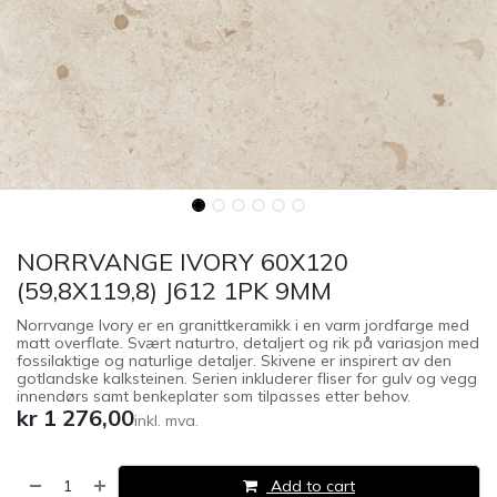
NORRVANGE IVORY 60X120
(59,8X119,8) J612 1PK 9MM
Norrvange Ivory er en granittkeramikk i en varm jordfarge med
matt overflate. Svært naturtro, detaljert og rik på variasjon med
fossilaktige og naturlige detaljer. Skivene er inspirert av den
gotlandske kalksteinen. Serien inkluderer fliser for gulv og vegg
innendørs samt benkeplater som tilpasses etter behov.
kr
1 276,00
inkl. mva.
Add to cart