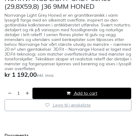
(29,8X59,8) J36 9MM HONED
Norrvange Light Grey Honed er en granittkeramikk i varm
lysegrå farge med en silkematt overflate, inspirert av den
gotlandske kalksteinen i antikkbørstet utførelse. Svært naturtro,
detaljert og rik på variasjon med fossillignende og naturlige
detaljer i lett relieff. I serien finnes plater til gulv og vegg
innendørs og utendørs samt benkeplater som tilpasses etter
behov. Norrvange har vårt største utvalg av mønstre – nærmere
20 m² uten gjentakelser. 3D.Fit – Norrvange Honed er laget med
3D.Fit-teknologi, som matcher overflatestruktur med mønster og
toneforskjeller. Teknikken skaper et realistisk relieff der detaljer i
mønster og fargenyanser kjennes ved berøring og vises i lysspill
over overflaten.
kr
1 192,00
inkl. mva.
Add to cart
Legg til i ønskeliste
​
Documents