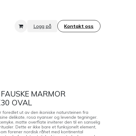
Logg på
Kontakt oss​​​​​​​
 FAUSKE MARMOR
X30 OVAL
 foredlet ut av den ikoniske natursteinen fra
sine delikate, rosa nyanser og levende tegninger.
emyke, matte overflate inviterer den til en sanselig
itualer. Dette er ikke bare et funksjonelt element,
 som forener nordisk råhet med kontinental