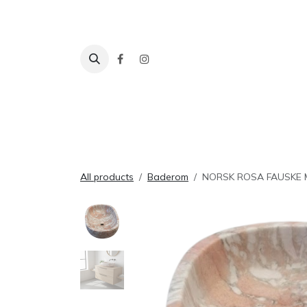
Skip to Content
Fliser
Baderom
Tilbehør
Inspira
All products
Baderom
NORSK ROSA FAUSKE 