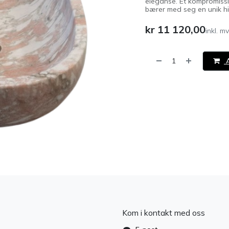
eleganse. Et kompromissl
bærer med seg en unik his
kr
11 120,00
inkl. m
A
​
Kom i kontakt med oss