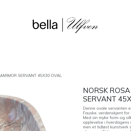
sjon
Våre butikker
Outlet
MARMOR SERVANT 45X30 OVAL
NORSK ROSA
SERVANT 45
Denne ovale servanten er
Fauske, verdenskjent for 
Med sin myke form og silk
opplevelse i hverdagens r
men et tidløst kunstverk