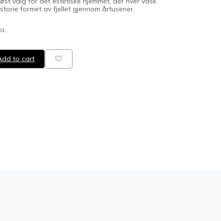
øst valg for det estetiske hjemmet, der hver vask
torie formet av fjellet gjennom årtusener.
va.
dd to cart