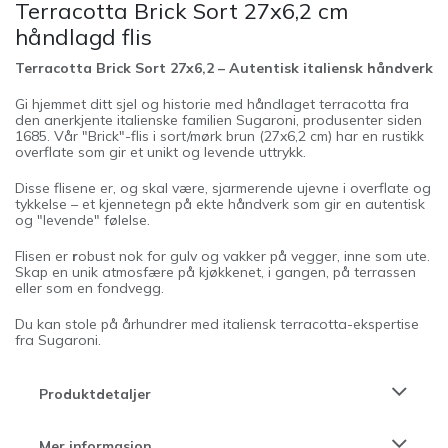
Terracotta Brick Sort 27x6,2 cm
håndlagd flis
Terracotta Brick Sort 27x6,2 – Autentisk italiensk håndverk
Gi hjemmet ditt sjel og historie med håndlaget terracotta fra
den anerkjente italienske familien Sugaroni, produsenter siden
1685. Vår "Brick"-flis i sort/mørk brun (27x6,2 cm) har en rustikk
overflate som gir et unikt og levende uttrykk.
Disse flisene er, og skal være, sjarmerende ujevne i overflate og
tykkelse – et kjennetegn på ekte håndverk som gir en autentisk
og "levende" følelse.
Flisen er
r
obust nok for gulv og vakker på vegger, inne som ute.
Skap en unik atmosfære på kjøkkenet, i gangen, på terrassen
eller som en fondvegg.
Du kan stole på århundrer med italiensk terracotta-ekspertise
fra Sugaroni.
Produktdetaljer
Mer informasjon