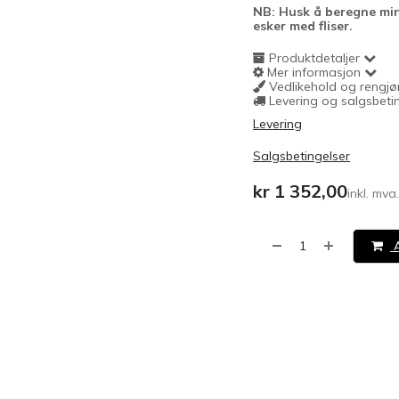
NB: Husk å beregne min
esker med fliser.
Produktdetaljer
Mer informasjon
Vedlikehold og rengjø
Levering og salgsbeti
Levering
Salgsbetingelser
kr
1 352,00
inkl. mva.
A
​