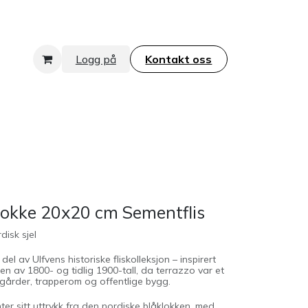
Logg på
Kontakt oss​​​​​​​
lokke 20x20 cm Sementflis
disk sjel
el av Ulfvens historiske fliskolleksjon – inspirert
ten av 1800- og tidlig 1900-tall, da terrazzo var et
ygårder, trapperom og offentlige bygg.
er sitt uttrykk fra den nordiske blåklokken, med