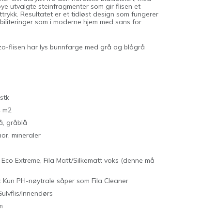
e utvalgte steinfragmenter som gir flisen et
trykk. Resultatet er et tidløst design som fungerer
habiliteringer som i moderne hjem med sans for
o-flisen har lys bunnfarge med grå og blågrå
stk
4 m2
å, gråblå
r, mineraler
 Eco Extreme, Fila Matt/Silkematt voks (denne må
:
Kun PH-nøytrale såper som Fila Cleaner
ulvflis/Innendørs
am