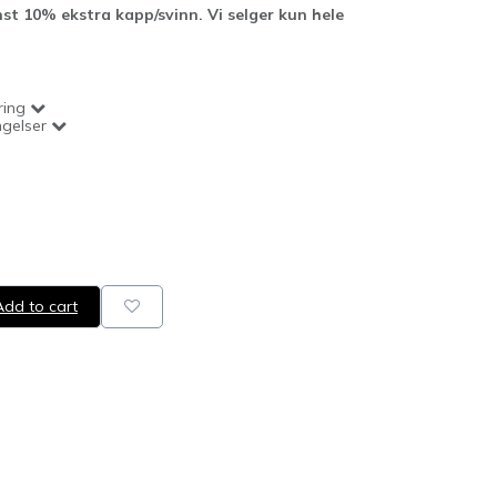
st 10% ekstra kapp/svinn. Vi selger kun hele
ring
ngelser
dd to cart