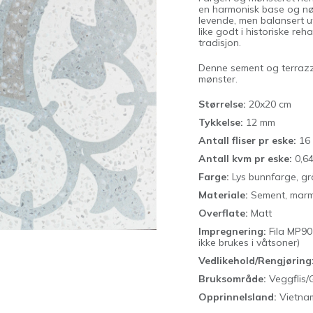
en harmonisk base og nøy
levende, men balansert ut
like godt i historiske re
tradisjon.
Denne sement og terrazz
mønster.
Størrelse:
20x20 cm
Tykkelse:
12 mm
Antall fliser pr eske:
16 
Antall kvm pr eske:
0,6
Farge:
Lys bunnfarge, gr
Materiale:
Sement, marmo
Overflate:
Matt
Impregnering:
Fila MP90
ikke brukes i våtsoner)
Vedlikehold/Rengjøring
Bruksområde:
Veggflis/G
Opprinnelsland:
Vietn