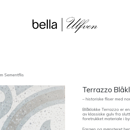
sjon
Våre butikker
Outlet
m Sementflis
Terrazzo Blåk
– historiske fliser med nor
Blåklokke Terrazzo er en d
av
klassiske gulv fra slut
foretrukket materiale i b
Fargen og mønsteret hent