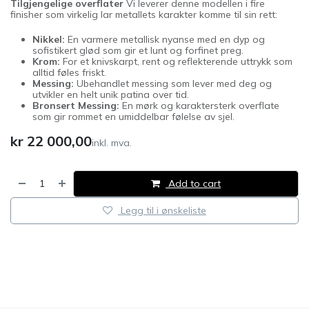
Tilgjengelige overflater
Vi leverer denne modellen i fire
finisher som virkelig lar metallets karakter komme til sin rett:
Nikkel:
En varmere metallisk nyanse med en dyp og
sofistikert glød som gir et lunt og forfinet preg.
Krom:
For et knivskarpt, rent og reflekterende uttrykk som
alltid føles friskt.
Messing:
Ubehandlet messing som lever med deg og
utvikler en helt unik patina over tid.
Bronsert Messing:
En mørk og karaktersterk overflate
som gir rommet en umiddelbar følelse av sjel.
kr
22 000,00
inkl. mva.
Add to cart
Legg til i ønskeliste
​