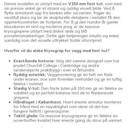
Denne modellen er utstyrt med en
V150 mm fast tut
, som med
sin presise vinkel gir et stramt og ryddig visuelt bilde. Ved å
flytte armaturet opp fra benken eller servanten, frigjør du
verdifull plass og lar de skulpturelle detaljene i metallet få den
oppmerksomheten de fortjener. For å gi den hundre år gamle
klassikeren et rent og moderne preg, er de massive
kryssgrepene utstyrt med diskré røde og blå
porselensmarkeringer. Dette gjør betjeningen intuitiv og enkel,
samtidig som det visuelle uttrykket forblir uforstyrret.
Hvorfor vil du elske Kryssgrep for vegg med fast tut?
Enestående historie:
Velg det samme designet som har
prydet Churchill College i Cambridge og andre
verdenskjente praktbygg i over et århundre.
Ryddig estetikk:
Veggmontering gir en helt ren flate
under kranen, noe som forenkler renholdet og gir en luftig
følelse i rommet.
Stødig V-tut:
Den faste tuten på 150 mm gir en følelse av
soliditet og en perfekt balanse mot de to flankerende
grepene.
Håndlaget i København:
Hvert eneste armatur monteres
for hånd med en nøyaktighet som sikrer at det kan
fungere feilfritt i generasjoner.
Taktil glede:
De massive kryssgrepene gir en følelse av
uovertruffen kvalitet hver eneste gang du skrur på vannet.