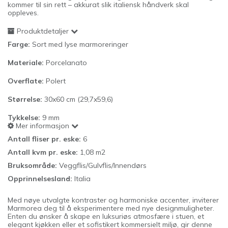
kommer til sin rett – akkurat slik italiensk håndverk skal
oppleves.
Produktdetaljer
Farge:
Sort med lyse marmoreringer
Materiale:
Porcelanato
Overflate:
Polert
Størrelse:
30x60 cm (29,7x59,6)
Tykkelse:
9
mm
Mer informasjon
Antall fliser pr. eske:
6
Antall kvm pr. eske:
1,08 m2
Bruksområde:
Veggflis/Gulvflis/Innendørs
Opprinnelsesland:
Italia
Med nøye utvalgte kontraster og harmoniske accenter, inviterer
Marmorea deg til å eksperimentere med nye designmuligheter.
Enten du ønsker å skape en luksuriøs atmosfære i stuen, et
elegant kjøkken eller et sofistikert kommersielt miljø, gir denne