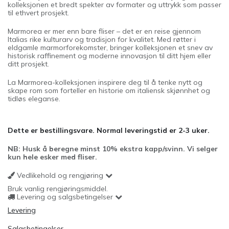
kolleksjonen et bredt spekter av formater og uttrykk som passer
til ethvert prosjekt.
Marmorea er mer enn bare fliser – det er en reise gjennom
Italias rike kulturarv og tradisjon for kvalitet. Med røtter i
eldgamle marmorforekomster, bringer kolleksjonen et snev av
historisk raffinement og moderne innovasjon til ditt hjem eller
ditt prosjekt.
La Marmorea-kolleksjonen inspirere deg til å tenke nytt og
skape rom som forteller en historie om italiensk skjønnhet og
tidløs eleganse.
Dette er bestillingsvare. Normal leveringstid er 2-3 uker.
NB: Husk å beregne minst 10% ekstra kapp/svinn. Vi selger
kun hele esker med fliser.
Vedlikehold og rengjøring
Bruk vanlig rengjøringsmiddel.
Levering og salgsbetingelser
Levering
Salgsbetingelser