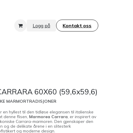
Logg på
Kontakt oss​​​​​​​
RRARA 60X60 (59,6x59,6)
SKE MARMORTRADISJONER
n hyllest til den tidløse elegansen til italienske
t denne flisen,
Marmorea Carrara
, er inspirert av
ikoniske Carrara-marmoren. Den gjenskaper den
n og de delikate årene i en slitesterk
ofistikert og moderne design.