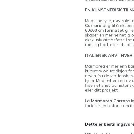
EN KUNSTNERISK TIL
Med sine lyse, nøytrale to
Carrara
deg til å ekspe
60x60 cm formatet
gir e
skaper en mer helhetlig o
eksklusiv atmosfære i stu
romslig bad, eller et sofis
ITALIENSK ARV I HVER 
Marmorea er mer enn bare 
kulturarv og tradisjon for
arven fra de verdensber
hjem. Med røtter i en av
flisen et snev av histori
eller ditt prosjekt.
La
Marmorea Carrara
in
forteller en historie om i
Dette er bestillingsvare