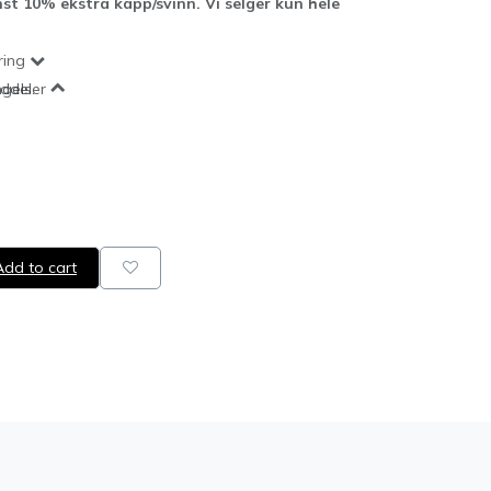
st 10% ekstra kapp/svinn. Vi selger kun hele
ring
ddel.
ngelser
dd to cart