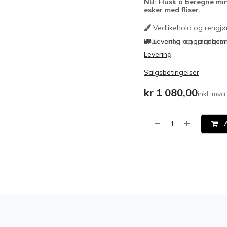
NB: Husk å beregne min
esker med fliser.
Vedlikehold og rengjø
Bruk vanlig rengjøringsmi
Levering og salgsbeti
Levering
Salgsbetingelser
kr
1 080,00
inkl. mva.
A
​