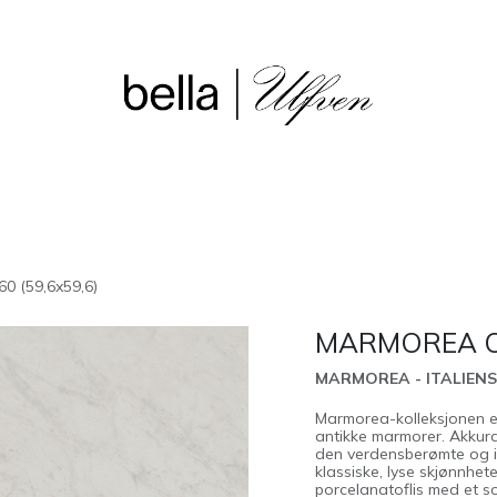
sjon
Våre butikker
Outlet
 (59,6x59,6)
MARMOREA CA
MARMOREA - ITALIEN
Marmorea-kolleksjonen er e
antikke marmorer. Akkura
den verdensberømte og 
klassiske, lyse skjønnhete
porcelanatoflis med et s