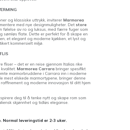
NÆRMING
ner og klassiske uttrykk, inviterer
Marmorea
rimentere med nye designmuligheter. Det
store
n følelse av ro og luksus, med færre fuger som
g sømløs flate. Dette er perfekt for å skape en
en, et elegant og moderne kjøkken, et lyst og
tikert kommersielt miljø.
FLIS
fliser – det er en reise gjennom Italias rike
 kvalitet.
Marmorea Carrara
bringer spesifikt
ømte marmorbruddene i Carrara inn i moderne
 de mest elskede marmortypene, bringer denne
sk raffinement og moderne innovasjon til ditt hjem
spirere deg til å tenke nytt og skape rom som
taliensk skjønnhet og tidløs eleganse.
. Normal leveringstid er 2-3 uker.