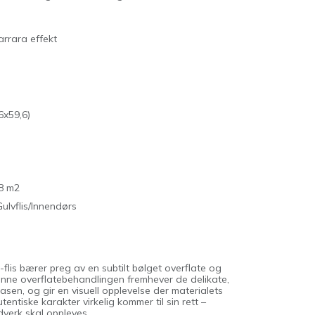
rrara effekt
6x59,6)
8 m2
Gulvflis/Innendørs
-flis bærer preg av en subtilt bølget overflate og
Denne overflatebehandlingen fremhever de delikate,
sen, og gir en visuell opplevelse der materialets
entiske karakter virkelig kommer til sin rett –
ndverk skal oppleves.