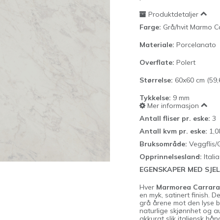
Produktdetaljer
Farge:
Grå/hvit Marmo Ca
Materiale:
Porcelanato
Overflate:
Polert
Størrelse:
60x60 cm (59,
Tykkelse:
9
mm
Mer informasjon
Antall fliser pr. eske:
3
Antall kvm pr. eske:
1,0
Bruksområde:
Veggflis/
Opprinnelsesland:
Italia
EGENSKAPER MED SJEL
Hver
Marmorea Carrara
en myk, satinert finish. 
grå årene mot den lyse ba
naturlige skjønnhet og aut
akkurat slik italiensk hå