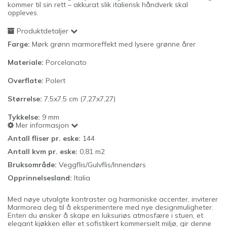
kommer til sin rett – akkurat slik italiensk håndverk skal
oppleves.
Produktdetaljer
Farge:
Mørk grønn marmoreffekt med lysere grønne årer
Materiale:
Porcelanato
Overflate:
Polert
Størrelse:
7,5x7,5 cm (7,27x7,27)
Tykkelse:
9
mm
Mer informasjon
Antall fliser pr. eske:
144
Antall kvm pr. eske:
0,81 m2
Bruksområde:
Veggflis/Gulvflis/Innendørs
Opprinnelsesland:
Italia
Med nøye utvalgte kontraster og harmoniske accenter, inviterer
Marmorea deg til å eksperimentere med nye designmuligheter.
Enten du ønsker å skape en luksuriøs atmosfære i stuen, et
elegant kjøkken eller et sofistikert kommersielt miljø, gir denne