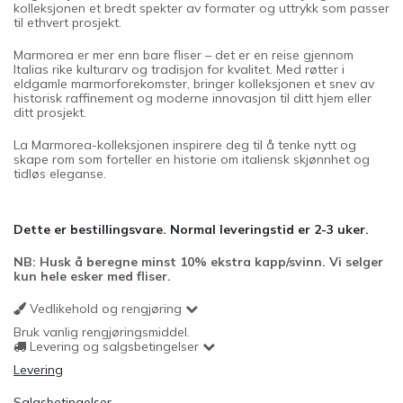
kolleksjonen et bredt spekter av formater og uttrykk som passer
til ethvert prosjekt.
Marmorea er mer enn bare fliser – det er en reise gjennom
Italias rike kulturarv og tradisjon for kvalitet. Med røtter i
eldgamle marmorforekomster, bringer kolleksjonen et snev av
historisk raffinement og moderne innovasjon til ditt hjem eller
ditt prosjekt.
La Marmorea-kolleksjonen inspirere deg til å tenke nytt og
skape rom som forteller en historie om italiensk skjønnhet og
tidløs eleganse.
Dette er bestillingsvare. Normal leveringstid er 2-3 uker.
NB: Husk å beregne minst 10% ekstra kapp/svinn. Vi selger
kun hele esker med fliser.
Vedlikehold og rengjøring
Bruk vanlig rengjøringsmiddel.
Levering og salgsbetingelser
Levering
Salgsbetingelser