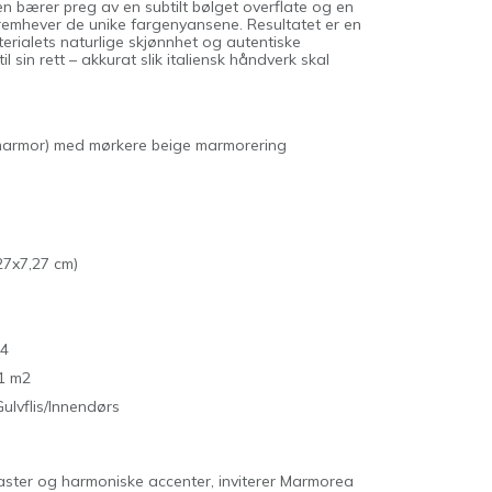
en bærer preg av en subtilt bølget overflate og en
 fremhever de unike fargenyansene. Resultatet er en
terialets naturlige skjønnhet og autentiske
il sin rett – akkurat slik italiensk håndverk skal
 marmor) med mørkere beige marmorering
27x7,27 cm)
4
1 m2
Gulvflis/Innendørs
aster og harmoniske accenter, inviterer Marmorea