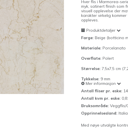
Hver flis i Marmorea-seri
myk, satinert finish som
visuell opplevelse der ma
karakter virkelig kommer t
oppleves.
Produktdetaljer
Farge:
Beige (botticino
Materiale:
Porcelanato
Overflate:
Polert
Størrelse:
7,5x7,5 cm (7,
Tykkelse:
9
mm
Mer informasjon
Antall fliser pr. eske:
14
Antall kvm pr. eske:
0,8
Bruksområde:
Veggflis/
Opprinnelsesland:
Italia
Med nøye utvalgte kontr