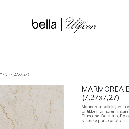
sjon
Våre butikker
Outlet
,5 (7,27x7,27)
MARMOREA BO
(7,27x7,27)
Marmorea-kolleksjonen er e
antikke marmorer. Inspire
Biancone, Botticino, Ros
slisterke porcelanatoflis