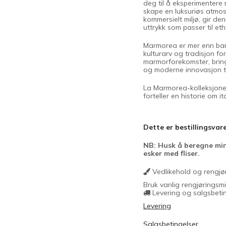
deg til å eksperimentere
skape en luksuriøs atmosf
kommersielt miljø, gir de
uttrykk som passer til eth
Marmorea er mer enn bare 
kulturarv og tradisjon for
marmorforekomster, bring
og moderne innovasjon til 
La Marmorea-kolleksjonen
forteller en historie om i
Dette er bestillingsvare
NB: Husk å beregne min
esker med fliser.
Vedlikehold og rengjø
Bruk vanlig rengjøringsmi
Levering og salgsbeti
Levering
Salgsbetingelser