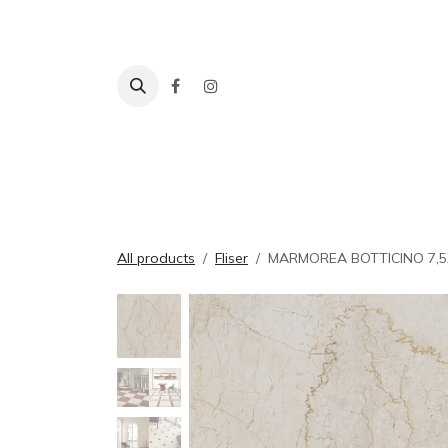
Skip to Content
Fliser
Baderom
Tilbehør
Inspira
All products
Fliser
MARMOREA BOTTICINO 7,5X7