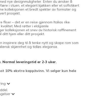
 med nye designmuligheter. Enten du ønsker å
ære i stuen, et elegant kjøkken eller et sofistikert
nne kolleksjonen et bredt spekter av formater og
vert prosjekt.
fliser – det er en reise gjennom Italias rike
 kvalitet. Med røtter i eldgamle
er kolleksjonen et snev av historisk raffinement
ditt hjem eller ditt prosjekt.
 inspirere deg til å tenke nytt og skape rom som
taliensk skjønnhet og tidløs eleganse.
. Normal leveringstid er 2-3 uker.
st 10% ekstra kapp/svinn. Vi selger kun hele
ring
ddel.
ngelser