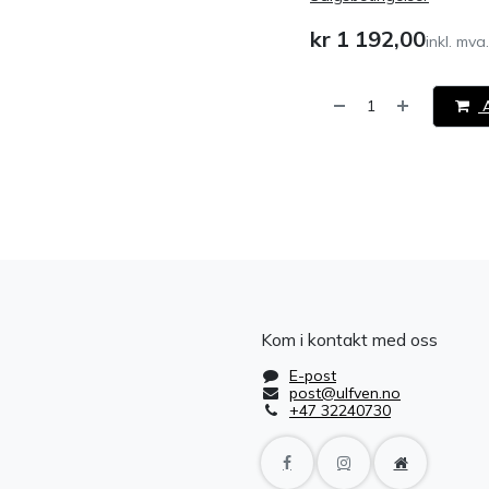
kr
1 192,00
inkl. mva.
A
​
Kom i kontakt med oss
E-post
post@ulfven.no
+47 32240730