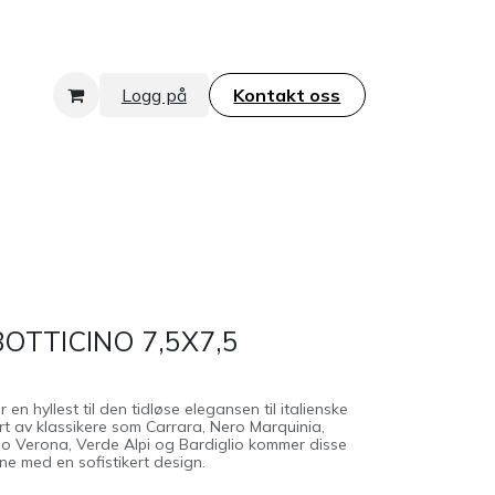
Logg på
Kontakt oss​​​​​​​
TTICINO 7,5X7,5
n hyllest til den tidløse elegansen til italienske
rt av klassikere som Carrara, Nero Marquinia,
so Verona, Verde Alpi og Bardiglio kommer disse
ene med en sofistikert design.