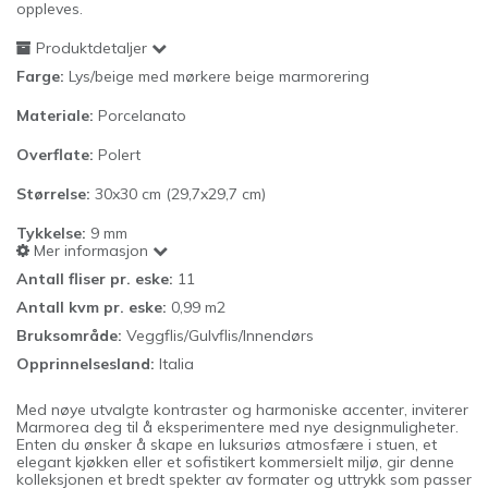
oppleves.
Produktdetaljer
Farge:
Lys/beige med mørkere beige marmorering
Materiale:
Porcelanato
Overflate:
Polert
Størrelse:
30x30 cm (29,7x29,7 cm)
Tykkelse:
9
mm
Mer informasjon
Antall fliser pr. eske:
11
Antall kvm pr. eske:
0,99 m2
Bruksområde:
Veggflis/Gulvflis/Innendørs
Opprinnelsesland:
Italia
Med nøye utvalgte kontraster og harmoniske accenter, inviterer
Marmorea deg til å eksperimentere med nye designmuligheter.
Enten du ønsker å skape en luksuriøs atmosfære i stuen, et
elegant kjøkken eller et sofistikert kommersielt miljø, gir denne
kolleksjonen et bredt spekter av formater og uttrykk som passer