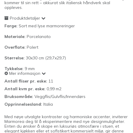
kommer til sin rett – akkurat slik italiensk håndverk skal
oppleves.
Produktdetaljer
Farge:
Sort med lyse marmoreringer
Materiale:
Porcelanato
Overflate:
Polert
Størrelse:
30x30 cm (29,7x29,7)
Tykkelse:
9
mm
Mer informasjon
Antall fliser pr. eske:
11
Antall kvm pr. eske:
0,99 m2
Bruksområde:
Veggflis/Gulvflis/Innendørs
Opprinnelsesland:
Italia
Med nøye utvalgte kontraster og harmoniske accenter, inviterer
Marmorea deg til å eksperimentere med nye designmuligheter.
Enten du ønsker å skape en luksuriøs atmosfære i stuen, et
elegant kjøkken eller et sofistikert kommersielt miljø, gir denne