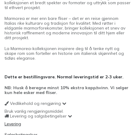
kolleksjonen et bredt spekter av formater og uttrykk som passer
til ethvert prosjekt.
Marmorea er mer enn bare fliser – det er en reise gjennom
Italias rike kulturarv og tradisjon for kvalitet. Med røtter i
eldgamle marmorforekomster, bringer kolleksjonen et snev av
historisk raffinement og moderne innovasjon til ditt hjem eller
ditt prosjekt.
La Marmorea-kolleksjonen inspirere deg til å tenke nytt og
skape rom som forteller en historie om italiensk skjønnhet og
tidløs eleganse.
Dette er bestillingsvare. Normal leveringstid er 2-3 uker.
NB: Husk å beregne minst 10% ekstra kapp/svinn. Vi selger
kun hele esker med fliser.
Vedlikehold og rengjøring
Bruk vanlig rengjøringsmiddel.
Levering og salgsbetingelser
Levering
Salgsbetingelser