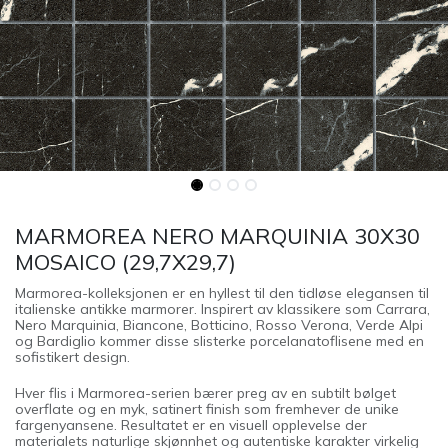
MARMOREA NERO MARQUINIA 30X30
MOSAICO (29,7X29,7)
Marmorea-kolleksjonen er en hyllest til den tidløse elegansen til
italienske antikke marmorer. Inspirert av klassikere som Carrara,
Nero Marquinia, Biancone, Botticino, Rosso Verona, Verde Alpi
og Bardiglio kommer disse slisterke porcelanatoflisene med en
sofistikert design.
Hver flis i Marmorea-serien bærer preg av en subtilt bølget
overflate og en myk, satinert finish som fremhever de unike
fargenyansene. Resultatet er en visuell opplevelse der
materialets naturlige skjønnhet og autentiske karakter virkelig