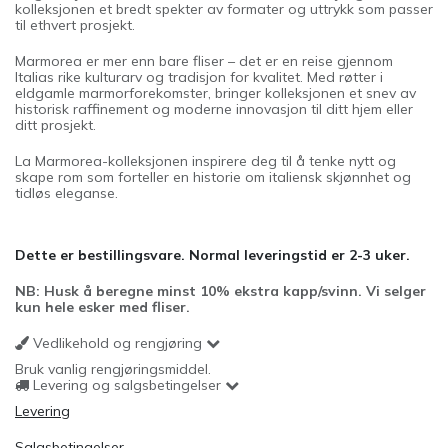
kolleksjonen et bredt spekter av formater og uttrykk som passer
til ethvert prosjekt.
Marmorea er mer enn bare fliser – det er en reise gjennom
Italias rike kulturarv og tradisjon for kvalitet. Med røtter i
eldgamle marmorforekomster, bringer kolleksjonen et snev av
historisk raffinement og moderne innovasjon til ditt hjem eller
ditt prosjekt.
La Marmorea-kolleksjonen inspirere deg til å tenke nytt og
skape rom som forteller en historie om italiensk skjønnhet og
tidløs eleganse.
Dette er bestillingsvare. Normal leveringstid er 2-3 uker.
NB: Husk å beregne minst 10% ekstra kapp/svinn. Vi selger
kun hele esker med fliser.
Vedlikehold og rengjøring
Bruk vanlig rengjøringsmiddel.
Levering og salgsbetingelser
Levering
Salgsbetingelser