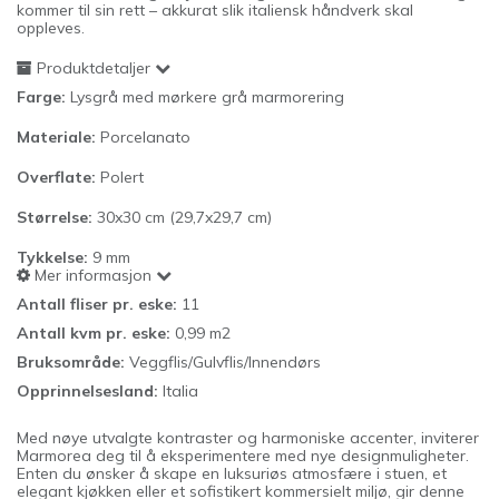
kommer til sin rett – akkurat slik italiensk håndverk skal
oppleves.
Produktdetaljer
Farge:
Lysgrå med mørkere grå marmorering
Materiale:
Porcelanato
Overflate:
Polert
Størrelse:
30x30 cm (29,7x29,7 cm)
Tykkelse:
9
mm
Mer informasjon
Antall fliser pr. eske:
11
Antall kvm pr. eske:
0,99 m2
Bruksområde:
Veggflis/Gulvflis/Innendørs
Opprinnelsesland:
Italia
Med nøye utvalgte kontraster og harmoniske accenter, inviterer
Marmorea deg til å eksperimentere med nye designmuligheter.
Enten du ønsker å skape en luksuriøs atmosfære i stuen, et
elegant kjøkken eller et sofistikert kommersielt miljø, gir denne