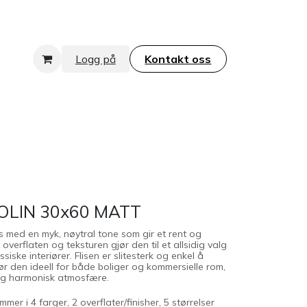
Logg på
Kontakt oss​​​​​​​
OLIN 30x60 MATT
is med en myk, nøytral tone som gir et rent og
 overflaten og teksturen gjør den til et allsidig valg
iske interiører. Flisen er slitesterk og enkel å
ør den ideell for både boliger og kommersielle rom,
g og harmonisk atmosfære.
er i 4 farger, 2 overflater/finisher, 5 størrelser