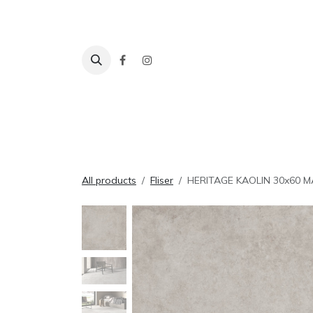
Skip to Content
Fliser
Baderom
Tilbehør
Inspira
All products
Fliser
HERITAGE KAOLIN 30x60 