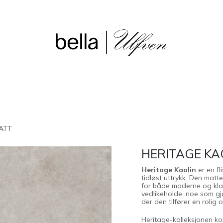
sjon
Våre butikker
Outlet
MATT
HERITAGE KA
Heritage Kaolin
er en fl
tidløst uttrykk. Den matte
for både moderne og klass
vedlikeholde, noe som gj
der den tilfører en roli
Heritage-kolleksjonen komm