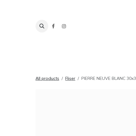
Skip to Content
Fliser
Baderom
Tilbehør
Inspira
All products
Fliser
PIERRE NEUVE BLANC 30x