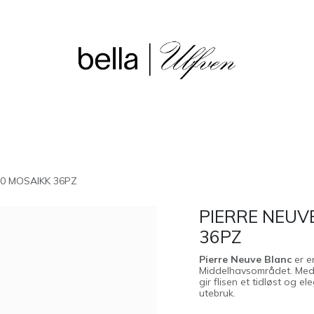
sjon
Våre butikker
Outlet
30 MOSAIKK 36PZ
PIERRE NEUV
36PZ
Pierre Neuve Blanc
er en
Middelhavsområdet. Med s
gir flisen et tidløst og e
utebruk.