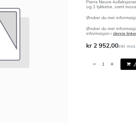
Pierre Neuve-kolleksjonen 
og 1 tykkelse, samt mos
Ønsker du mer informasjo
Ønsker du mer informasjo
informasjon i
denne linke
kr
2 952,00
inkl. mva.
A
​