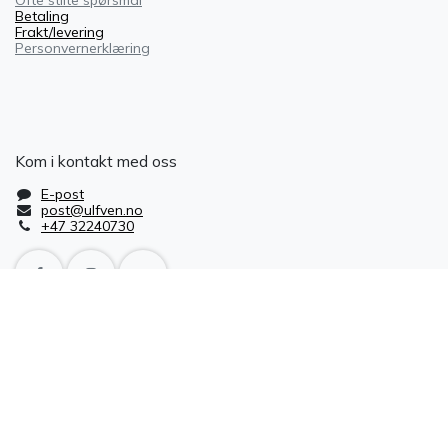
ÅPNINGSTIDER LIER
Mandag - fredag: 08:00 - 17:00
Lørdag: 10:00 - 14:00
Adresse: St. Hallvardsvei 15, 3414, LIERSTRANDA
Tlf.: +47 32240730
E-post: post@ulfven.no