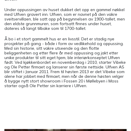
Under oppussingen av huset dukket det opp en gammel nøkkel
med Ulfven gravert inn. Ulfven, som er navnet på den vakre
sveitservillaen, ble satt opp på begynnelsen av 1900-tallet, men
den eldste grunnmuren, som fortsatt finnes under huset,
dateres så langt tilbake som til 1700-tallet.
Å bo i et stort gammelt hus er en livsstil. Det er stadig nye
prosjekter på gang - både i form av vedlikehold og oppussing.
Med sin historie, sitt vakre utseende og den flotte
beliggenheten og etter flere år med oppussing og jakt etter
unike produkter til sitt eget hjem, ble interiørkonseptet Ulfven
født. Ved kjøkkenbordet en novemberdag i 2010, starter Vibeke
og Ole Petter firmaet og lanserer sin første nettside. Ulfven AS
blir stiftet i Januar 2011. Frem til høsten 2013 er det Vibeke som
alene har jobbet med firmaet, men når de denne høsten velger
å bygge nytt stort showroom i Fossen 20 i Møllebyen i Moss
starter også Ole Petter sin karriere i Ulfven.