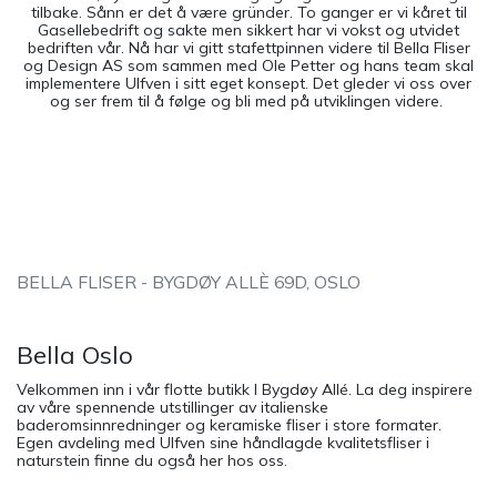
tilbake. Sånn er det å være gründer. To ganger er vi kåret til
Gasellebedrift og sakte men sikkert har vi vokst og utvidet
bedriften vår. Nå har vi gitt stafettpinnen videre til Bella Fliser
og Design AS som sammen med Ole Petter og hans team skal
implementere Ulfven i sitt eget konsept. Det gleder vi oss over
og ser frem til å følge og bli med på utviklingen videre.
BELLA FLISER - BYGDØY ALLÈ 69D, OSLO
Bella Oslo
Velkommen inn i vår flotte butikk I Bygdøy Allé. La deg inspirere
av våre spennende utstillinger av italienske
baderomsinnredninger og keramiske fliser i store formater.
Egen avdeling med Ulfven sine håndlagde kvalitetsfliser i
naturstein finne du også her hos oss.