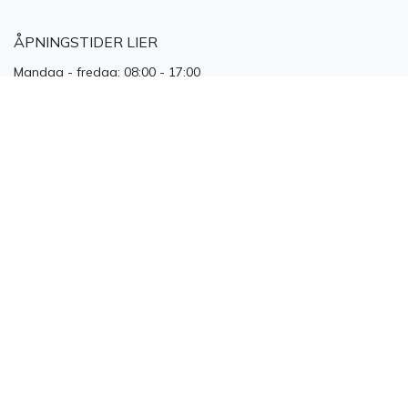
ÅPNINGSTIDER LIER
Mandag - fredag: 08:00 - 17:00
Lørdag: 10:00 - 14:00
Adresse: St. Hallvardsvei 15, 3414, LIERSTRANDA
Tlf.: +47 32240730
E-post: post@ulfven.no
KUNDESERVICE
Møt oss
Kontakt oss
Salgsbetingelser
Ofte stilte spørsmål
Betaling
Frakt/levering
Personvernerklæring