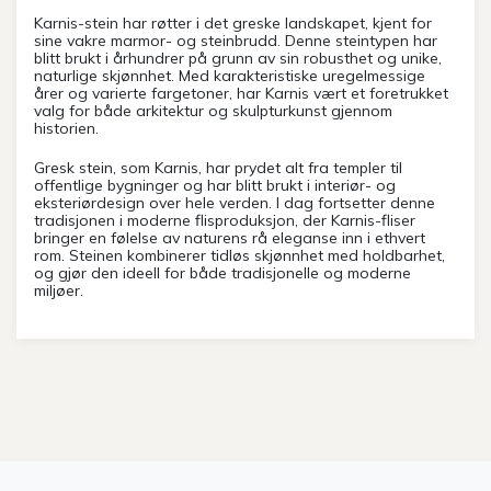
Karnis-stein har røtter i det greske landskapet, kjent for
sine vakre marmor- og steinbrudd. Denne steintypen har
blitt brukt i århundrer på grunn av sin robusthet og unike,
naturlige skjønnhet. Med karakteristiske uregelmessige
årer og varierte fargetoner, har Karnis vært et foretrukket
valg for både arkitektur og skulpturkunst gjennom
historien.
Gresk stein, som Karnis, har prydet alt fra templer til
offentlige bygninger og har blitt brukt i interiør- og
eksteriørdesign over hele verden. I dag fortsetter denne
tradisjonen i moderne flisproduksjon, der Karnis-fliser
bringer en følelse av naturens rå eleganse inn i ethvert
rom. Steinen kombinerer tidløs skjønnhet med holdbarhet,
og gjør den ideell for både tradisjonelle og moderne
miljøer.