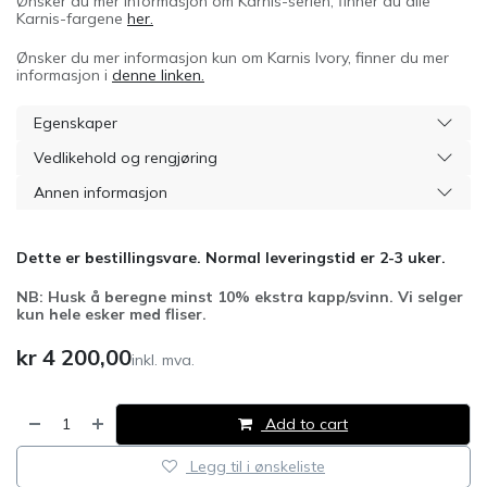
Ønsker du mer informasjon om Karnis-serien, finner du alle
Karnis-fargene
her.
Ønsker du mer informasjon kun om Karnis Ivory, finner du mer
informasjon i
denne linken.
Egenskaper
Vedlikehold og rengjøring
Annen informasjon
Dette er bestillingsvare. Normal leveringstid er 2-3 uker.
NB: Husk å beregne minst 10% ekstra kapp/svinn. Vi selger
kun hele esker med fliser.
kr
4 200,00
inkl. mva.
Add to cart
Legg til i ønskeliste