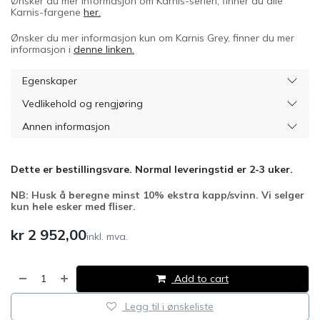
Ønsker du mer informasjon om Karnis-serien, finner du alle
Karnis-fargene
her.
Ønsker du mer informasjon kun om Karnis Grey, finner du mer
informasjon i
denne linken.
Egenskaper
Vedlikehold og rengjøring
Annen informasjon
Dette er bestillingsvare. Normal leveringstid er 2-3 uker.
NB: Husk å beregne minst 10% ekstra kapp/svinn. Vi selger
kun hele esker med fliser.
kr
2 952,00
inkl. mva.
Add to cart
Legg til i ønskeliste