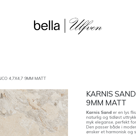
sjon
Våre butikker
Outlet
ICO 4,7X4,7 9MM MATT
KARNIS SAND
9MM MATT
Karnis Sand
er en lys fl
naturlig og tidløst uttryk
myk eleganse, perfekt for
Den passer både i moderne
ønsker et harmonisk og sti