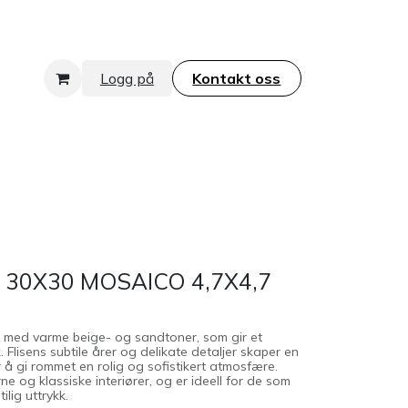
Logg på
Kontakt oss​​​​​​​
 30X30 MOSAICO 4,7X4,7
is med varme beige- og sandtoner, som gir et
k. Flisens subtile årer og delikate detaljer skaper en
 å gi rommet en rolig og sofistikert atmosfære.
 og klassiske interiører, og er ideell for de som
lig uttrykk.