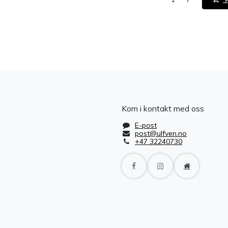
​
Kom i kontakt med oss
E-post
post@ulfven.no
+47 32240730