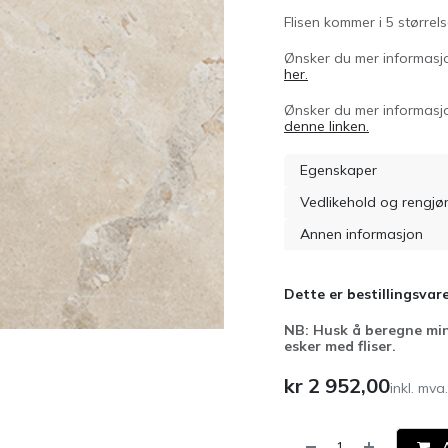
Flisen kommer i 5 størrel
Ønsker du mer informasjo
her.
Ønsker du mer informasjo
denne linken.
Egenskaper
Vedlikehold og rengjø
Annen informasjon
Dette er bestillingsvare
NB: Husk å beregne min
esker med fliser.
kr
2 952,00
inkl. mva.
A