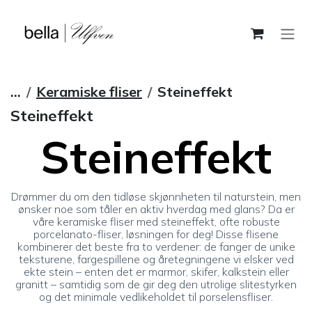
Skip to Content
...
Keramiske fliser
Steineffekt
Steineffekt
Steineffekt
Drømmer du om den tidløse skjønnheten til naturstein, men
ønsker noe som tåler en aktiv hverdag med glans? Da er
våre keramiske fliser med steineffekt, ofte robuste
porcelanato-fliser, løsningen for deg! Disse flisene
kombinerer det beste fra to verdener: de fanger de unike
teksturene, fargespillene og åretegningene vi elsker ved
ekte stein – enten det er marmor, skifer, kalkstein eller
granitt – samtidig som de gir deg den utrolige slitestyrken
og det minimale vedlikeholdet til porselensfliser.