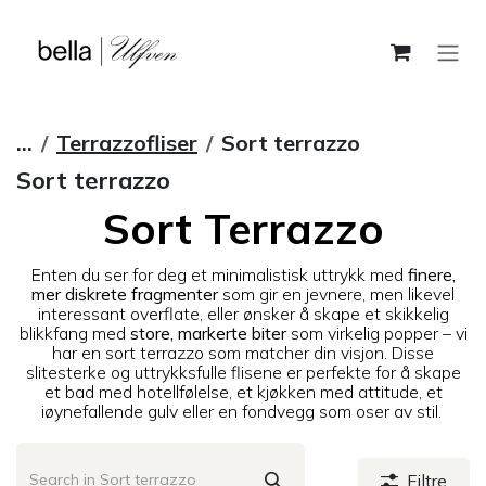
Skip to Content
...
Terrazzofliser
Sort terrazzo
Sort terrazzo
Sort Terrazzo
Enten du ser for deg et minimalistisk uttrykk med
finere,
mer diskrete fragmenter
som gir en jevnere, men likevel
interessant overflate, eller ønsker å skape et skikkelig
blikkfang med
store, markerte biter
som virkelig popper – vi
har en sort terrazzo som matcher din visjon. Disse
slitesterke og uttrykksfulle flisene er perfekte for å skape
et bad med hotellfølelse, et kjøkken med attitude, et
iøynefallende gulv eller en fondvegg som oser av stil.
Filtre