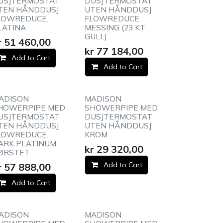
USJTERMOSTAT
DUSJTERMOSTAT
TEN HÅNDDUSJ
UTEN HÅNDDUSJ
LOWREDUCE.
FLOWREDUCE.
LATINA
MESSING (23 KT
GULL)
r
51 460,00
kr
77 184,00
Add to Cart
Add to Cart
ADISON
MADISON
HOWERPIPE MED
SHOWERPIPE MED
USJTERMOSTAT
DUSJTERMOSTAT
TEN HÅNDDUSJ
UTEN HÅNDDUSJ.
LOWREDUCE.
KROM
ARK PLATINUM,
kr
29 320,00
ØRSTET
Add to Cart
r
57 888,00
Add to Cart
ADISON
MADISON