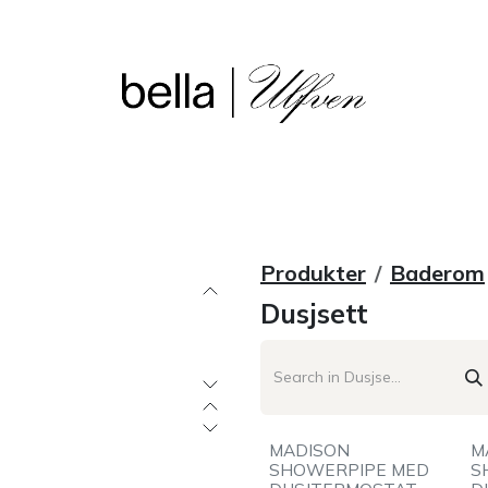
sjon
Våre butikker
Outlet
Produkter
Baderom
Dusjsett
MADISON
M
SHOWERPIPE MED
S