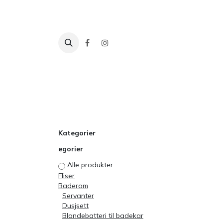
Skip to Content
Fliser
Baderom
Tilbehør
Inspira
Kategorier
egorier
Alle produkter
Fliser
Baderom
Servanter
Dusjsett
Blandebatteri til badekar