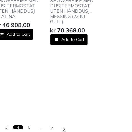
HOWERPIPE MED
SHOWERPIPE MED
USJTERMOSTAT
DUSJTERMOSTAT
TEN HÅNDDUSJ.
UTEN HÅNDDUSJ.
LATINA
MESSING (23 KT
GULL)
r
46 908,00
kr
70 368,00
Add to Cart
Add to Cart
3
4
5
…
7