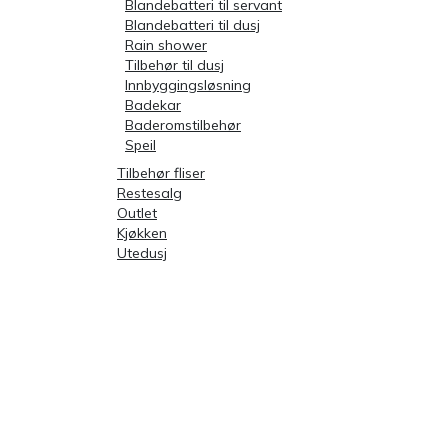
Blandebatteri til servant
Blandebatteri til dusj
Rain shower
Tilbehør til dusj
Innbyggingsløsning
Badekar
Baderomstilbehør
Speil
Tilbehør fliser
Restesalg
Outlet
Kjøkken
Utedusj