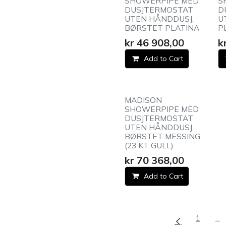
SHOWERPIPE MED
S
DUSJTERMOSTAT
D
UTEN HÅNDDUSJ.
U
BØRSTET PLATINA
P
kr
46 908,00
k
Add to Cart
MADISON
SHOWERPIPE MED
DUSJTERMOSTAT
UTEN HÅNDDUSJ.
BØRSTET MESSING
(23 KT GULL)
kr
70 368,00
Add to Cart
1
…