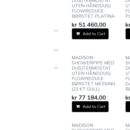
DUSJTERMOSTAT
D
UTEN HÅNDDUSJ
U
FLOWREDUCE.
F
BØRSTET PLATINA
P
kr
51 460,00
k
Add to Cart
MADISON
M
SHOWERPIPE MED
S
DUSJTERMOSTAT
D
UTEN HÅNDDUSJ
U
FLOWREDUCE.
F
BØRSTET MESSING
D
(23 KT GULL)
B
kr
77 184,00
k
Add to Cart
MADISON
M